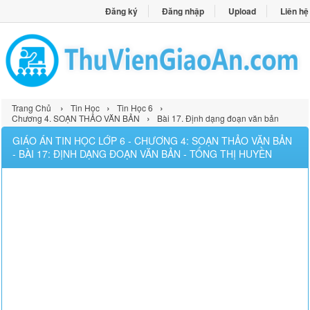
Đăng ký
Đăng nhập
Upload
Liên hệ
›
›
›
Trang Chủ
Tin Học
Tin Học 6
›
Chương 4. SOẠN THẢO VĂN BẢN
Bài 17. Định dạng đoạn văn bản
GIÁO ÁN TIN HỌC LỚP 6 - CHƯƠNG 4: SOẠN THẢO VĂN BẢN
- BÀI 17: ĐỊNH DẠNG ĐOẠN VĂN BẢN - TỐNG THỊ HUYỀN