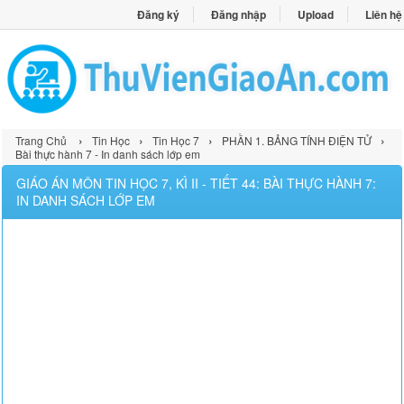
Đăng ký
Đăng nhập
Upload
Liên hệ
›
›
›
›
Trang Chủ
Tin Học
Tin Học 7
PHẦN 1. BẢNG TÍNH ĐIỆN TỬ
Bài thực hành 7 - In danh sách lớp em
GIÁO ÁN MÔN TIN HỌC 7, KÌ II - TIẾT 44: BÀI THỰC HÀNH 7:
IN DANH SÁCH LỚP EM