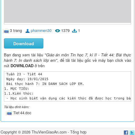
3 trang
phammen30
1379
1
Download
Bạn đang xem tài liệu
"Giáo án môn Tin học 7, kì II - Tiết 44: Bài thực
hành 7: In danh sách lớp em"
, để tải tài liệu gốc về máy bạn click vào
nút
DOWNLOAD
ở trên
 Tuần 23 - Tiết 44

 Ngày dạy: 19/01/2015

 Bài thực hành 7: IN DANH SÁCH LỚP EM.

1. MỤC TIÊU:

1.1.Kiến thức:

 - Học sinh biết vận dụng các kiến thức đã được học trong bài 
 - Học sinh hiểu được tầm quan trọng của việc trình bày, định 
Tài liệu đính kèm:
1.2. Kĩ năng: 

Tiet 44.doc
Hs thực hiện được:

- Học sinh thực hiện được các thao tác định dạng văn bản và số
Hs thực hiện thành thạo:

- Học sinh thực hiện thành thạo và linh hoạt các thao tác định
Copyright © 2026
ThuVienGiaoAn.com
- Tổng hợp
1.3. Thái độ:
