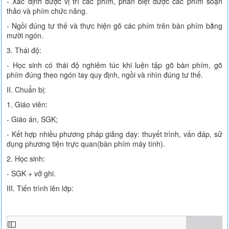
- Xác định được vị trí các phím, phân biệt được các phím soạn
thảo và phím chức năng.
- Ngồi đúng tư thế và thực hiện gõ các phím trên bàn phím bằng
mười ngón.
3. Thái độ:
- Học sinh có thái độ nghiêm túc khi luện tập gõ bàn phím, gõ
phím đúng theo ngón tay quy định, ngồi và nhìn đúng tư thế.
II. Chuẩn bị:
1. Giáo viên:
- Giáo án, SGK;
- Kết hợp nhiều phương pháp giảng dạy: thuyết trình, vấn đáp, sử
dụng phương tiện trực quan(bàn phím máy tính).
2. Học sinh:
- SGK + vở ghi.
III. Tiến trình lên lớp: