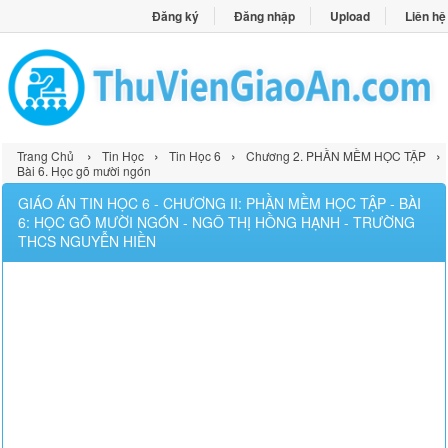
Đăng ký
Đăng nhập
Upload
Liên hệ
›
›
›
›
Trang Chủ
Tin Học
Tin Học 6
Chương 2. PHẦN MỀM HỌC TẬP
Bài 6. Học gõ mười ngón
GIÁO ÁN TIN HỌC 6 - CHƯƠNG II: PHẦN MỀM HỌC TẬP - BÀI
6: HỌC GÕ MƯỜI NGÓN - NGÔ THỊ HỒNG HẠNH - TRƯỜNG
THCS NGUYỄN HIỀN