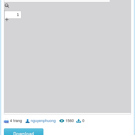
4 trang
nguyenphuong
1560
0
Download