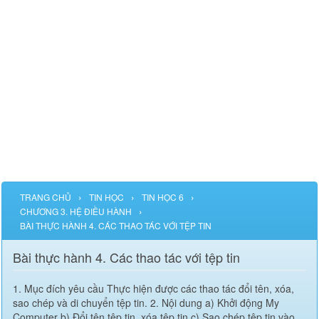
›
›
›
TRANG CHỦ
TIN HỌC
TIN HỌC 6
›
CHƯƠNG 3. HỆ ĐIỀU HÀNH
BÀI THỰC HÀNH 4. CÁC THAO TÁC VỚI TỆP TIN
Bài thực hành 4. Các thao tác với tệp tin
1. Mục đích yêu cầu Thực hiện được các thao tác đổi tên, xóa,
sao chép và di chuyển tệp tin. 2. Nội dung a) Khởi động My
Computer b) Đổi tên tệp tin, xóa tệp tin c) Sao chép tệp tin vào