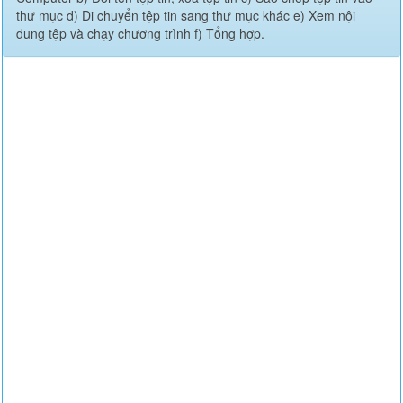
thư mục d) Di chuyển tệp tin sang thư mục khác e) Xem nội
dung tệp và chạy chương trình f) Tổng hợp.