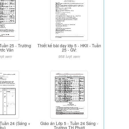
 Tuần 25 - Trường
Thiết kế bài dạy lớp 5 - HKII - Tuần
ước Vân
25 - GV:
ượt xem
958 lượt xem
 Tuần 24 (Sáng +
Giáo án Lớp 5 - Tuần 24 Sáng -
iều)
Trường TH Phướ