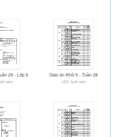
uần 29 - Lớp 5
Giáo án Khối 5 - Tuần 28
ượt xem
1221 lượt xem