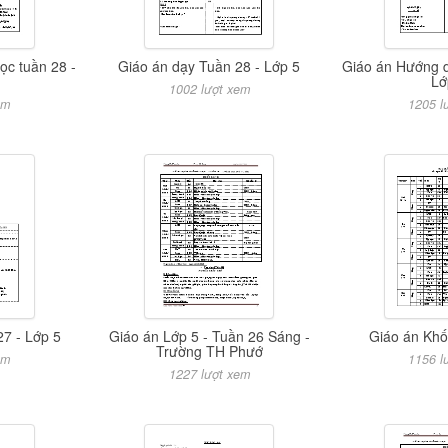
ọc tuần 28 -
Giáo án dạy Tuần 28 - Lớp 5
Giáo án Hướng d
Lớ
1002 lượt xem
em
1205 l
27 - Lớp 5
Giáo án Lớp 5 - Tuần 26 Sáng -
Giáo án Khố
Trường TH Phướ
em
1156 l
1227 lượt xem