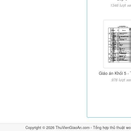
1346 lượt x
Giáo án Khối 5 -
976 lượt x
Copyright © 2026
ThuVienGiaoAn.com
- Tổng hợp
thủ thuật wo