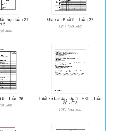
ẫn học tuần 27 -
Giáo án Khối 5 - Tuần 27
p 5
1241 lượt xem
ượt xem
i 5 - Tuần 26
Thiết kế bài dạy lớp 5 - HKII - Tuần
26 - GV:
ượt xem
1081 lượt xem