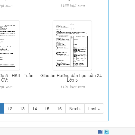
ượt xem
1165 lượt xem
lớp 5 - HKII - Tuần
Giáo án Hướng dẫn học tuần 24 -
- GV:
Lớp 5
ượt xem
1191 lượt xem
12
13
14
15
16
Next ›
Last »