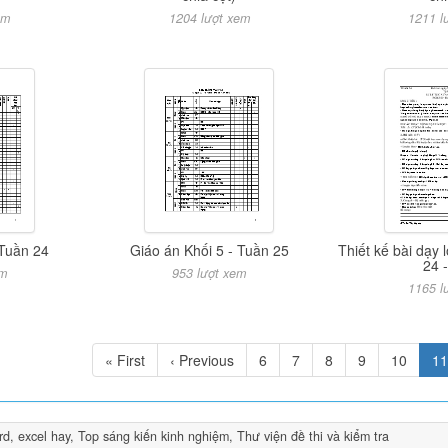
em
1204 lượt xem
1211 l
 Tuần 24
Giáo án Khối 5 - Tuần 25
Thiết kế bài dạy 
24 
em
953 lượt xem
1165 l
« First
‹ Previous
6
7
8
9
10
11
rd, excel hay
,
Top sáng kiến kinh nghiệm
,
Thư viện đề thi và kiểm tra