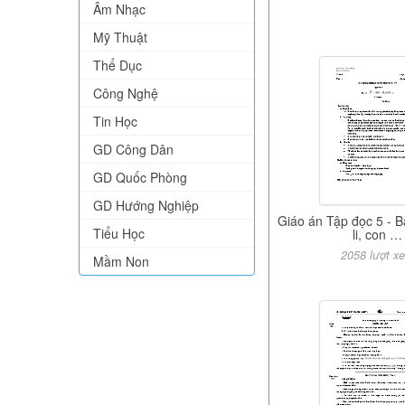
Âm Nhạc
Mỹ Thuật
Thể Dục
Công Nghệ
Tin Học
GD Công Dân
GD Quốc Phòng
GD Hướng Nghiệp
Giáo án Tập đọc 5 - Bà
Tiểu Học
li, con …
2058 lượt x
Mầm Non