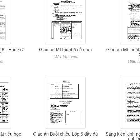
 5 - Học kì 2
Giáo án Mĩ thuật 5 cả năm
Giáo án Mĩ thuật
T
1321 lượt xem
em
1686 l
ật tiểu học
Giáo án Buổi chiều Lớp 5 đầy đủ
Sáng kiến kinh 
nghiệ