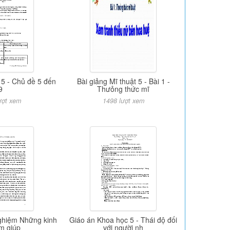
 5 - Chủ đề 5 đến
Bài giảng Mĩ thuật 5 - Bài 1 -
9
Thưỏng thức mĩ
ượt xem
1498 lượt xem
nghiệm Những kinh
Giáo án Khoa học 5 - Thái độ đối
m giúp
với người nh