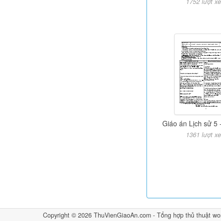
1752 lượt x
Giáo án Lịch sử 5 
1361 lượt x
Copyright © 2026
ThuVienGiaoAn.com
- Tổng hợp
thủ thuật wo