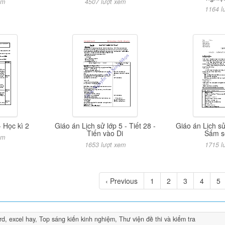
em
4507 lượt xem
1164 l
- Học kì 2
Giáo án Lịch sử lớp 5 - Tiết 28 -
Giáo án Lịch sử
Tiến vào Di
Sấm s
em
1653 lượt xem
1715 l
‹ Previous
1
2
3
4
5
rd, excel hay
,
Top sáng kiến kinh nghiệm
,
Thư viện đề thi và kiểm tra