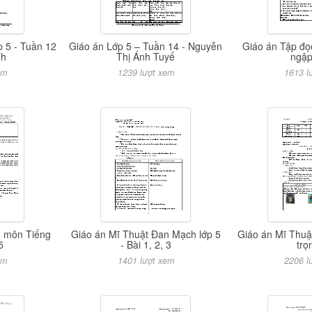
p 5 - Tuần 12
Giáo án Lớp 5 – Tuần 14 - Nguyễn
Giáo án Tập đọ
Th
Thị Ánh Tuyế
ngậ
em
1239 lượt xem
1613 l
 I môn Tiếng
Giáo án Mĩ Thuật Đan Mạch lớp 5
Giáo án Mĩ Thuậ
5
- Bài 1, 2, 3
trọ
em
1401 lượt xem
2206 l