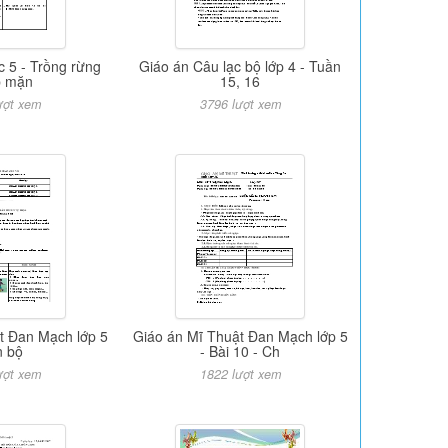
c 5 - Trồng rừng
Giáo án Câu lạc bộ lớp 4 - Tuần
p mặn
15, 16
ượt xem
3796 lượt xem
t Đan Mạch lớp 5
Giáo án Mĩ Thuật Đan Mạch lớp 5
n bộ
- Bài 10 - Ch
ượt xem
1822 lượt xem