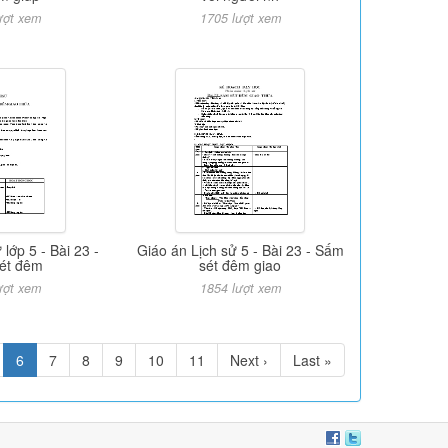
ượt xem
1705 lượt xem
 lớp 5 - Bài 23 -
Giáo án Lịch sử 5 - Bài 23 - Sấm
ét đêm
sét đêm giao
ượt xem
1854 lượt xem
6
7
8
9
10
11
Next ›
Last »