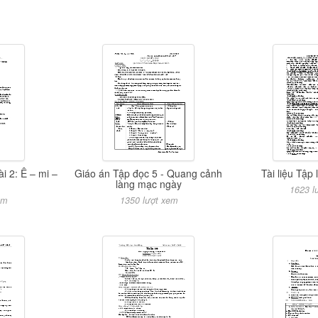
i 2: Ê – mi –
Giáo án Tập đọc 5 - Quang cảnh
Tài liệu Tập
làng mạc ngày
1623 l
em
1350 lượt xem